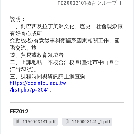
FEZ002
2101教育グループ
|
説明：
一、對巴西及拉丁美洲文化、歷史、社會現象懷
有好奇心或研
究動機者/有意從事與葡語系國家相關工作、國
際交流、旅
遊、貿易或教育領域者
二、上課地點：本校合江校區(臺北市中山區合
江街53號)。
三、課程時間與資訊請上網查詢：
https://dce.ntpu.edu.tw
/list.php?p=3041
。
FEZ012
1150003141.pdf
1150003141_1.pdf