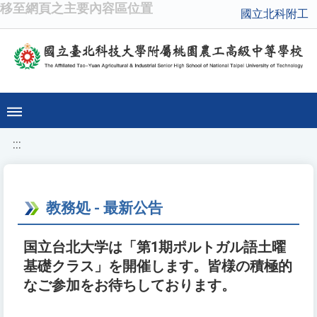
移至網頁之主要內容區位置
國立北科附工
:::
教務処 - 最新公告
国立台北大学は「第1期ポルトガル語土曜
基礎クラス」を開催します。皆様の積極的
なご参加をお待ちしております。