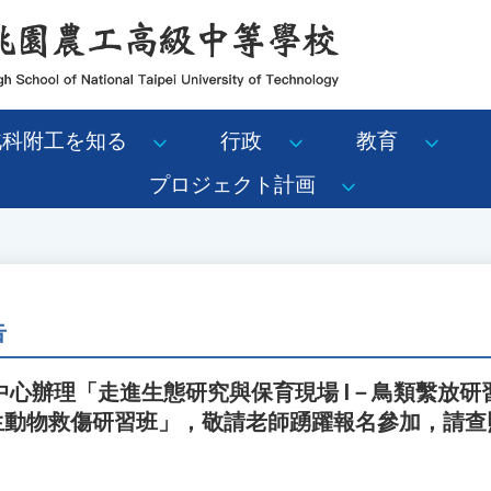
北科附工を知る
行政
教育
プロジェクト計画
告
中心辦理「走進生態研究與保育現場 I－鳥類繫放研
野生動物救傷研習班」，敬請老師踴躍報名參加，請查