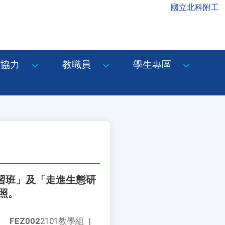
國立北科附工
協力
教職員
學生專區
習班」及「走進生態研
照。
FEZ002
2101教學組
|