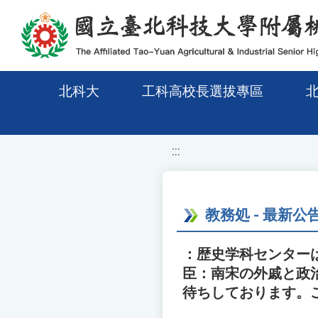
移至網頁之主要內容區位置
北科大
工科高校長選拔專區
:::
教務処 - 最新公
：歴史学科センター
臣：南宋の外戚と政
待ちしております。