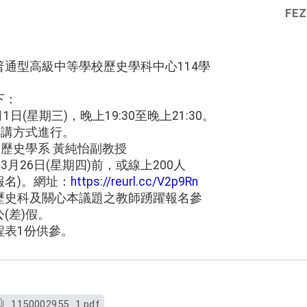
FEZ
通型高級中等學校歷史學科中心114學
下：
1日(星期三)，晚上19:30至晚上21:30。
演講方式進行。
學歷史學系 黃純怡副教授
3月26日(星期四)前，或線上200人
名)。網址：
https://reurl.cc/V2p9Rn
歷史科及關心本議題之教師踴躍報名參
(差)假。
程表1份供參。
1150002955_1.pdf