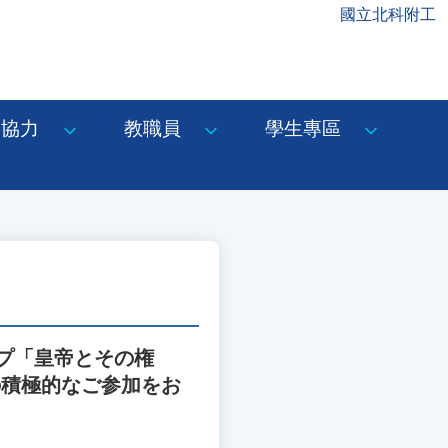
國立北科附工
協力
教職員
學生專區
プ「皇帝とその権
の積極的なご参加をお