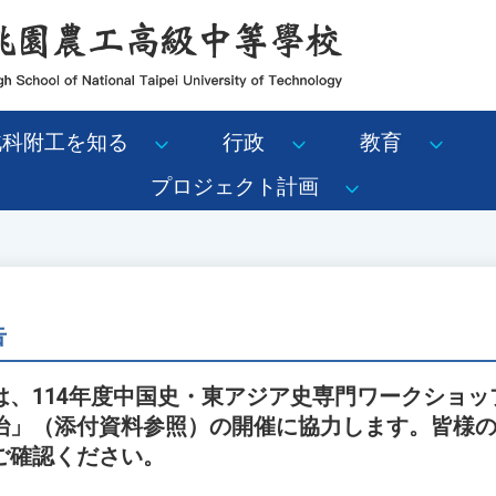
北科附工を知る
行政
教育
プロジェクト計画
告
は、114年度中国史・東アジア史専門ワークショッ
治」（添付資料参照）の開催に協力します。皆様
ご確認ください。