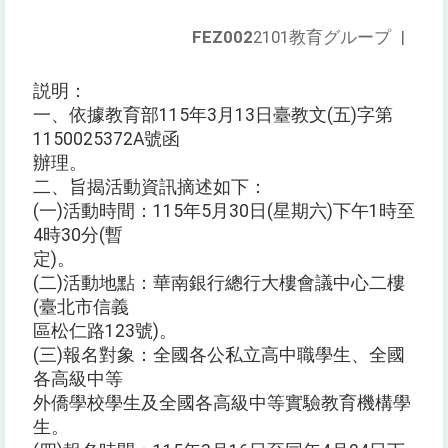
FEZ002
2101教育グループ
|
説明：
一、依據教育部115年3月13日臺教文(五)字第
1150025372A號函
辦理。
二、旨揭活動資訊摘述如下：
(一)活動時間：115年5月30日(星期六)下午1時至
4時30分(暫
定)。
(二)活動地點：華南銀行總行大樓會議中心二樓
(臺北市信義
區松仁路123號)。
(三)報名對象：全國各公私立高中職學生、全國
各高級中等
外僑學校學生及全國各高級中等實驗教育機構學
生。