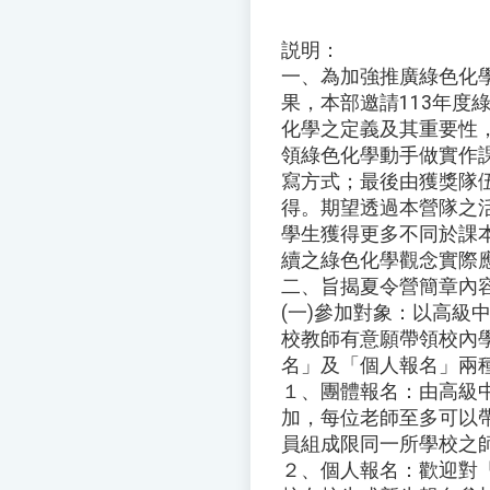
説明：
一、為加強推廣綠色化
果，本部邀請113年度
化學之定義及其重要性
領綠色化學動手做實作
寫方式；最後由獲獎隊
得。期望透過本營隊之
學生獲得更多不同於課
續之綠色化學觀念實際
二、旨揭夏令營簡章內
(一)參加對象：以高級
校教師有意願帶領校內
名」及「個人報名」兩
１、團體報名：由高級
加，每位老師至多可以
員組成限同一所學校之
２、個人報名：歡迎對