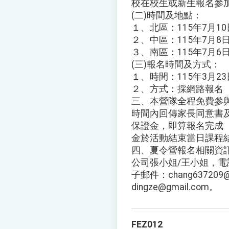
校在校生或新生報名參
(二)時間及地點：
１、北區：115年7月
２、中區：115年7月
３、南區：115年7月
(三)報名時間及方式：
１、時間：115年3月2
２、方式：採網路報名
三、本營隊全程免費參
時間內回傳家長同意書及
保證金，即算報名完成
金於活動結束當日課程
四、夏令營報名相關資
公司張小姐/王小姐，電話：
子郵件：chang637209@g
dingze@gmail.com。
FEZ012