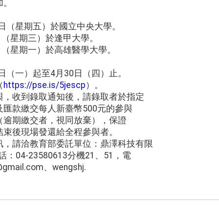
加。
10日（星期五）於國立中央大學。
8日（星期三）於逢甲大學。
6日（星期一）於高雄醫學大學。
3日（一）起至4月30日（四）止。
（
https://pse.is/5jescp
）。
與，收到錄取通知後，請錄取者於指定
匯款繳交每人新臺幣500元的參與
（逾期繳交者，視同放棄），保證
結束後現場發還給全程參與者。
訊，請洽教育部委託單位：鼎澤科技有限
04-23580613分機21、51，電
mail.com、wengshj.