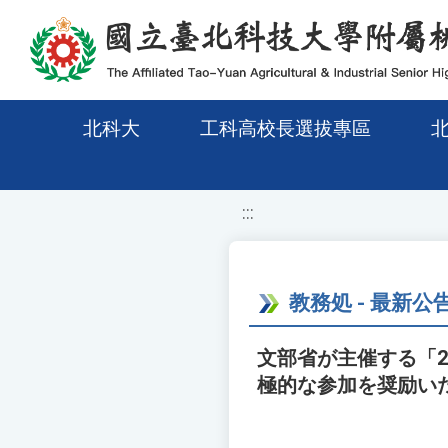
移至網頁之主要內容區位置
北科大
工科高校長選拔專區
:::
教務処 - 最新公
文部省が主催する「
極的な参加を奨励い