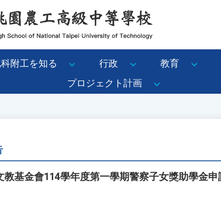
北科附工を知る
行政
教育
プロジェクト計画
告
文教基金會114學年度第一學期警察子女獎助學金申