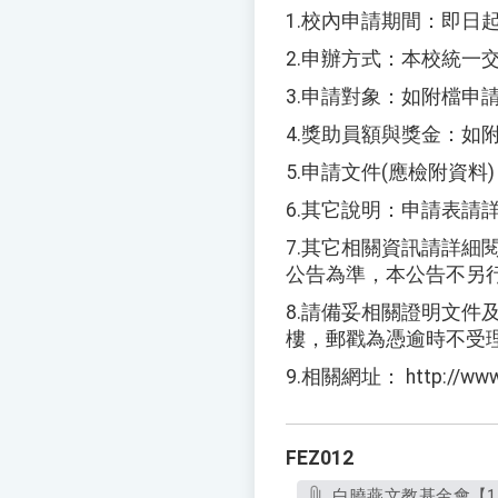
1.
校內申請期間：即日
2.
申辦方式：本校統一
3.
申請對象：如附檔申
4.
獎助員額與獎金：如
5.
申請文件
(
應檢附資料
)
6.
其它說明：申請表請
7.
其它相關資訊請詳細
公告為準，本公告不另
8.
請備妥相關證明文件
樓，郵戳為憑逾時不受
9.
相關網址：
http://www
FEZ012
白曉燕文教基金會【1