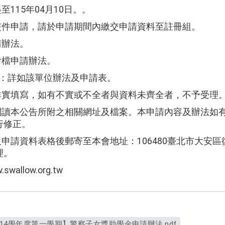
起至
115
年
04
月
10
日。。
交件申請，請於申請期間內繳交申請資料至註冊組。
請辦法。
附檔申請辦法。
：詳如該單位辦法及申請表。
詳實填寫，如有不實或不全者與資料未齊全者，不予受理
閱讀本公告所附之相關網址及檔案。本申請內容及辦法如
行修正。
及申請資料表格後郵寄至本會地址：
106480
臺北市大安區
理。
.swallow.org.tw
14學年度第一學期】警察子女獎助學金申請辦法.pdf