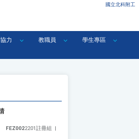
國立北科附工
協力
教職員
學生專區
請
FEZ002
2201註冊組
|