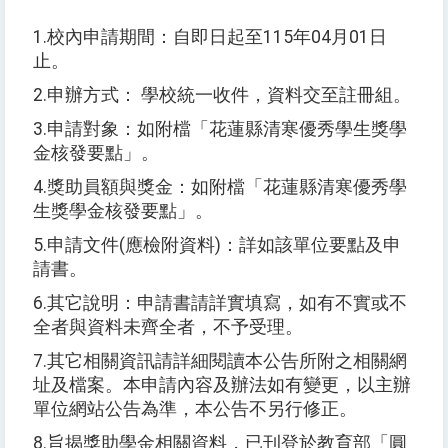
1.
校內申請期間：自即日起至
115
年
04
月
01
日
止。
2.
申辦方式：
學校統一收件，資料交至註冊組。
3.
申請對象：如附檔「花蓮縣清寒優秀學生獎學
金核發要點」。
4.
獎助員額與獎金：如附檔「花蓮縣清寒優秀學
生獎學金核發要點」。
5.
申請文件
(
應檢附資料
)
：詳如該單位要點及申
請書。
6.
其它說明：申請書請詳實填寫，如有不實或不
全者與資料未齊全者，不予受理。
7.
其它相關資訊請詳細閱讀本公告所附之相關網
址及檔案。本申請內容及辦法如有變更，以主辦
單位網站公告為準，本公告不另行修正。
8.
旨揭獎助學金相關資料，已刊登於教育部「圓