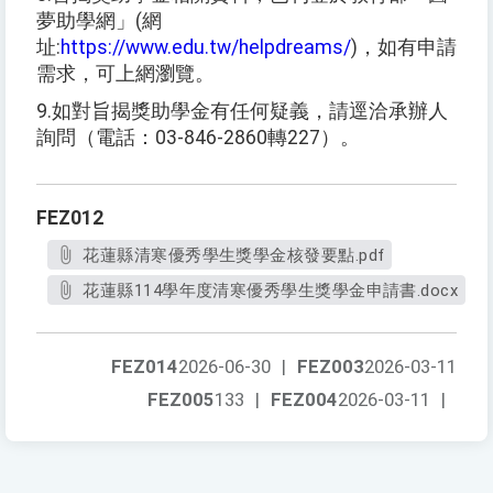
夢助學網」
(
網
址
:
https://www.edu.tw/helpdreams/
)
，如有申請
需求，可上網瀏覽。
9.
如對旨揭獎助學金有任何疑義，請逕洽承辦人
詢問（電話：
03-846-2860
轉
227
）。
FEZ012
花蓮縣清寒優秀學生獎學金核發要點.pdf
花蓮縣114學年度清寒優秀學生獎學金申請書.docx
FEZ014
2026-06-30
|
FEZ003
2026-03-11
FEZ005
133
|
FEZ004
2026-03-11
|