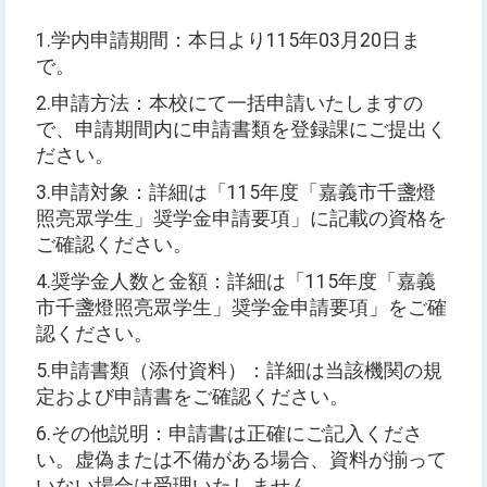
1.
学内申請期間：本日より
115
年
03
月
20
日ま
で。
2.
申請方法：本校にて一括申請いたしますの
で、申請期間内に申請書類を登録課にご提出く
ださい。
3.
申請対象：詳細は「
115
年度「嘉義市千盞燈
照亮眾学生」奨学金申請要項」に記載の資格を
ご確認ください。
4.
奨学金人数と金額：詳細は「
115
年度「嘉義
市千盞燈照亮眾学生」奨学金申請要項」をご確
認ください。
5.
申請書類
（
添付資料
）
：詳細は当該機関の規
定および申請書をご確認ください。
6.
その他説明：申請書は正確にご記入くださ
い。虚偽または不備がある場合、資料が揃って
いない場合は受理いたしません。