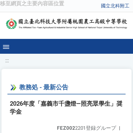
移至網頁之主要內容區位置
國立北科附工
:::
教務処 - 最新公告
2026年度「嘉義市千盞燈—照亮眾學生」奨
学金
FEZ002
2201登録グループ
|