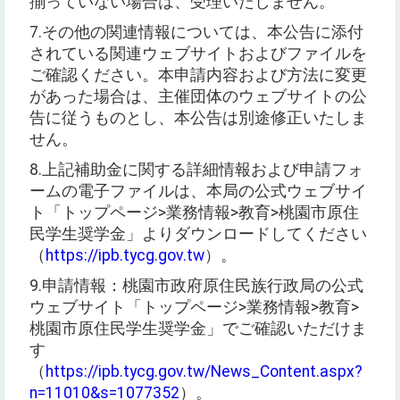
揃っていない場合は、受理いたしません。
7.
その他の関連情報については、本公告に添付
されている関連ウェブサイトおよびファイルを
ご確認ください。本申請内容および方法に変更
があった場合は、主催団体のウェブサイトの公
告に従うものとし、本公告は別途修正いたしま
せん。
8.
上記補助金に関する詳細情報および申請フォ
ームの電子ファイルは、本局の公式ウェブサイ
ト「トップページ
>
業務情報
>
教育
>
桃園市原住
民学生奨学金」よりダウンロードしてください
（
https://ipb.tycg.gov.tw
）
。
9.
申請情報：桃園市政府原住民族行政局の公式
ウェブサイト「トップページ
>
業務情報
>
教育
>
桃園市原住民学生奨学金」でご確認いただけま
す
（
https://ipb.tycg.gov.tw/News_Content.aspx?
n=11010&s=1077352
）。