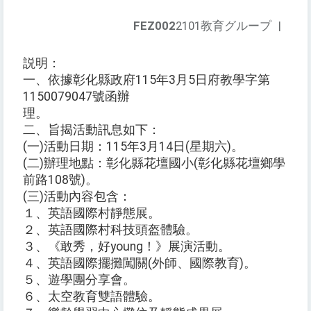
FEZ002
2101教育グループ
|
説明：
一、依據彰化縣政府115年3月5日府教學字第
1150079047號函辦
理。
二、旨揭活動訊息如下：
(一)活動日期：115年3月14日(星期六)。
(二)辦理地點：彰化縣花壇國小(彰化縣花壇鄉學
前路108號)。
(三)活動內容包含：
１、英語國際村靜態展。
２、英語國際村科技頭盔體驗。
３、《敢秀，好young！》展演活動。
４、英語國際擺攤闖關(外師、國際教育)。
５、遊學團分享會。
６、太空教育雙語體驗。