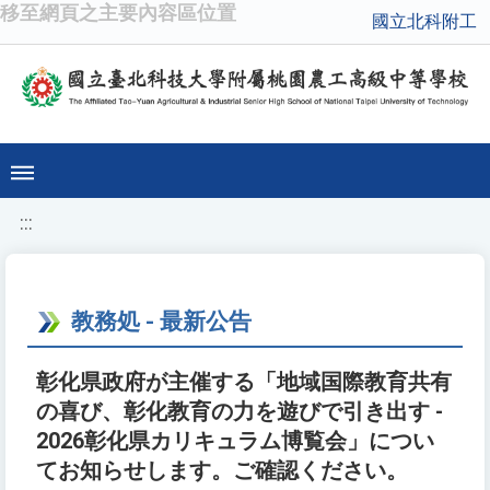
移至網頁之主要內容區位置
國立北科附工
:::
教務処 - 最新公告
彰化県政府が主催する「地域国際教育共有
の喜び、彰化教育の力を遊びで引き出す -
2026彰化県カリキュラム博覧会」につい
てお知らせします。ご確認ください。