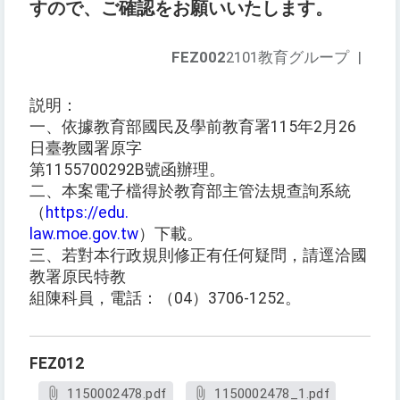
すので、ご確認をお願いいたします。
FEZ002
2101教育グループ
|
説明：
一、依據教育部國民及學前教育署115年2月26
日臺教國署原字
第1155700292B號函辦理。
二、本案電子檔得於教育部主管法規查詢系統
（
https://edu.
law.moe.gov.tw
）下載。
三、若對本行政規則修正有任何疑問，請逕洽國
教署原民特教
組陳科員，電話：（04）3706-1252。
FEZ012
1150002478.pdf
1150002478_1.pdf