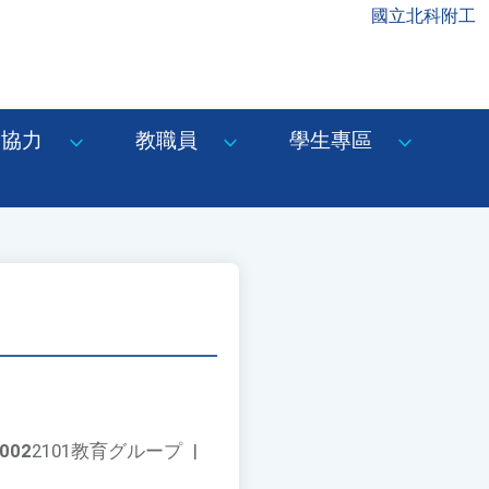
國立北科附工
協力
教職員
學生專區
002
2101教育グループ
|