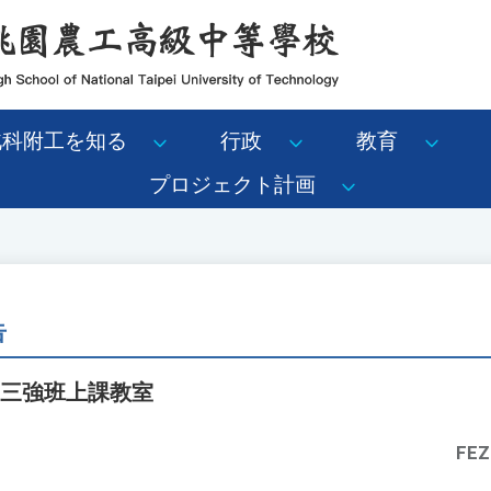
北科附工を知る
行政
教育
プロジェクト計画
告
2高三強班上課教室
FEZ