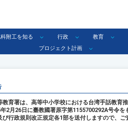
北科附工を知る
行政
教育
プロジェクト計画
告
等教育署は、高等中小学校における台湾手話教育
年2月26日に臺教國署原字第1155700292A号
及び行政規則改正規定各1部を送付しますので、ご