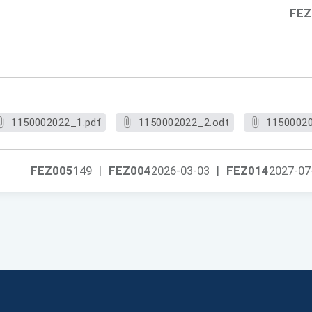
FEZ
1150002022_1.pdf
1150002022_2.odt
11500020
FEZ005
149
|
FEZ004
2026-03-03
|
FEZ014
2027-07