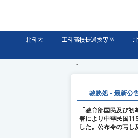
移至網頁之主要內容區位置
北科大
工科高校長選拔專區
:::
教務処 - 最新公
「教育部国民及び初
署により中華民国115
した。公布令の写し