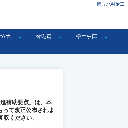
國立北科附工
協力
教職員
學生專區
推進補助要点」は、本
令をもって改正公布されま
査収ください。