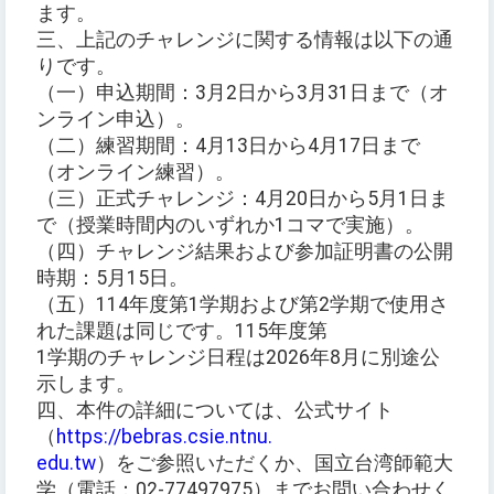
ます。
三、上記のチャレンジに関する情報は以下の通
りです。
（一）申込期間：3月2日から3月31日まで（オ
ンライン申込）。
（二）練習期間：4月13日から4月17日まで
（オンライン練習）。
（三）正式チャレンジ：4月20日から5月1日ま
で（授業時間内のいずれか1コマで実施）。
（四）チャレンジ結果および参加証明書の公開
時期：5月15日。
（五）114年度第1学期および第2学期で使用さ
れた課題は同じです。115年度第
1学期のチャレンジ日程は2026年8月に別途公
示します。
四、本件の詳細については、公式サイト
（
https://bebras.csie.ntnu.
edu.tw
）をご参照いただくか、国立台湾師範大
学（電話：02-77497975）までお問い合わせく