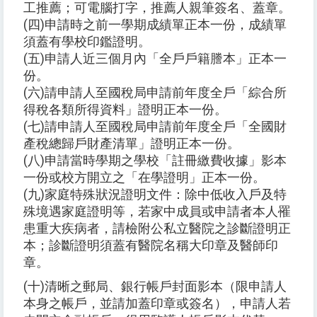
工推薦；可電腦打字，推薦人親筆簽名、蓋章。
(四)申請時之前一學期成績單正本一份，成績單
須蓋有學校印鑑證明。
(五)申請人近三個月內「全戶戶籍謄本」正本一
份。
(六)請申請人至國稅局申請前年度全戶「綜合所
得稅各類所得資料」證明正本一份。
(七)請申請人至國稅局申請前年度全戶「全國財
產稅總歸戶財產清單」證明正本一份。
(八)申請當時學期之學校「註冊繳費收據」影本
一份或校方開立之「在學證明」正本一份。
(九)家庭特殊狀況證明文件：除中低收入戶及特
殊境遇家庭證明等，若家中成員或申請者本人罹
患重大疾病者，請檢附公私立醫院之診斷證明正
本；診斷證明須蓋有醫院名稱大印章及醫師印
章。
(十)清晰之郵局、銀行帳戶封面影本（限申請人
本身之帳戶，並請加蓋印章或簽名），申請人若