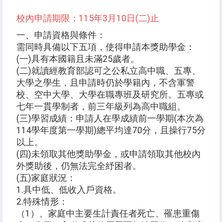
校內申請期限：115年3月10日(二)止
一、申請資格與條件：
需同時具備以下五項，使得申請本獎助學金：
(一)具有本國籍且未滿25歲者。
(二)就讀經教育部認可之公私立高中職、五專、
大學之學生，且申請時仍於學籍內，不含軍警
校、空中大學、大學在職專班及研究所。五專或
七年一貫學制者，前三年級列為高中職組。
(三)學習成績：申請人在學成績前一學期(本次為
114學年度第一學期)總平均達70分，且操行75分
以上。
(四)未領取其他獎助學金，或申請領取其他校內
外獎助後，仍無法完全紓困者。
(五)家庭狀況：
1.具中低、低收入戶資格。
2.特殊情形：
（1）、家庭中主要生計責任者死亡、罹患重傷