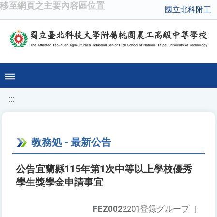
移至網頁之主要內容區位置
國立北科附工
:::
教務処 - 最新公告
公告宜蘭縣115年第1次中等以上學校優秀
學生獎學金申請事宜
FEZ002
2201登録グループ
|