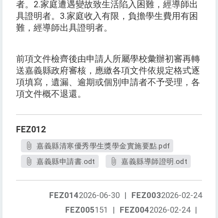
者。
2.
家庭遭遇變故致生活陷入困難，經導師出
具證明者。
3.
家庭收入有限，負擔學生費用有困
難，經導師出具證明者。
前項文件檢齊後由申請人所屬學校彙辦初審再轉
送嘉義縣政府審核，應繳各項文件依規定格式逐
項填寫，遺漏、逾期或個別申請者不予受理，各
項文件概不退還。
FEZ012
嘉義縣清寒優秀學生獎學金實施要點.pdf
嘉義縣申請書.odt
嘉義縣導師證明.odt
FEZ014
2026-06-30
|
FEZ003
2026-02-24
FEZ005
151
|
FEZ004
2026-02-24
|