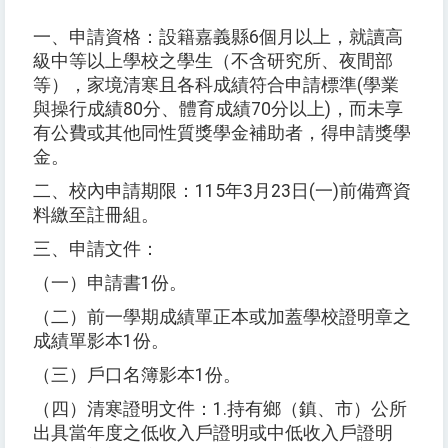
一、申請資格：設籍嘉義縣
6
個月以上，就讀高
級中等以上學校之學生（不含研究所、夜間部
等），家境清寒且各科成績符合申請標準
(
學業
與操行成績
80
分、體育成績
70
分以上
)
，而未享
有公費或其他同性質獎學金補助者，得申請獎學
金。
二、校內申請期限：
115
年
3
月
23
日
(
一
)
前備齊資
料繳至註冊組。
三、申請文件：
（一）申請書
1
份。
（二）前一學期成績單正本或加蓋學校證明章之
成績單影本
1
份。
（三）戶口名簿影本
1
份。
（四）清寒證明文件：
1.
持有鄉（鎮、市）公所
出具當年度之低收入戶證明或中低收入戶證明