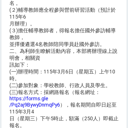
名 。
(２)輔導教師應全程參與營前研習活動（預計於
115年6
月辦理）。
(３)擔任輔導教師者，得報名擔任國外參訪輔導
教師，
並擇優遴選4名教師陪同學員赴國外參訪。
二、為利師生瞭解活動內容，本部將辦理線上說
明會，相關資
訊如下：
(一)辦理時間：115年3月6日（星期五）上午10
時。
(二)參加對象：學校教師、行政人員及學生。
(三)報名方式：採網路報名（報名網址：
https://forms.gle
/Pq2aj9BywyDnmqPy6
），報名期間自即日起至
115年3月4
日（星期三）下午5時止，額滿（250人）即截止
報名。