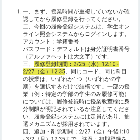
一、まず、授業時間が重複していないか確
認してから履修登録を行ってください。
二、今回の履修登録システムは、学生オン
ライン照会システムからログインします。
アカウント：学籍番号
パスワード：デフォルトは身分証明書番号
（アルファベットは大文字）です。
三、
履修登録期間：2/25（水）12:10 -
2/27（金）12:35
、同じコード、同じ科目
の授業は、いずれか1つ（いずれかの学
期）を選択するだけで結構です。一部の授
業（例：特定の学部の学生のみ履修可能）
については、履修登録時に授業教室欄に身
分制限が明記されているか注意してくださ
い。履修登録システムには定員があり、抽
選メカニズムが採用されています。
四、追加・削除期間：2/27（金）午後1:10
- 3/2（月）12:35まで。注意：初期登録を