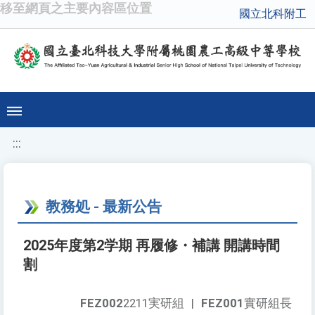
移至網頁之主要內容區位置
國立北科附工
:::
教務処 - 最新公告
2025年度第2学期 再履修・補講 開講時間
割
FEZ002
2211実研組
|
FEZ001
實研組長