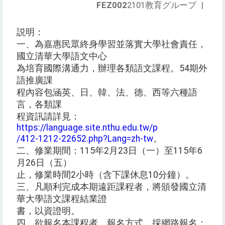
FEZ002
2101教育グループ
|
説明：
一、為嘉惠民眾終身學習並落實大學社會責任，
國立清華大學語文中心
為培育國際溝通力，辦理各類語文課程。54期外
語推廣課
程內容包涵英、日、韓、法、德、西等六種語
言，各類課
程資訊請詳見：
https://language.site.nthu.edu.tw/p
/412-1212-22652.php?Lang=zh-tw
。
二、修業期間：115年2月23日（一）至115年6
月26日（五）
止，修業時間2小時（含下課休息10分鐘）。
三、凡順利完成本期遠距課程者，將頒發國立清
華大學語文課程結業證
書，以資證明。
四、欲報名本課程者，報名方式，採網路報名：