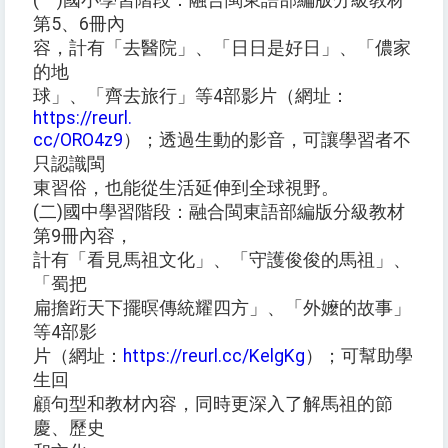
(一)國小學習階段：融合閩東語部編版分級教材
第5、6冊內
容，計有「去醫院」、「日日是好日」、「儂家
的地
球」、「齊去旅行」等4部影片（網址：
https://reurl.
cc/ORO4z9
）；透過生動的影音，可讓學習者不
只認識閩
東習俗，也能從生活延伸到全球視野。
(二)國中學習階段：融合閩東語部編版分級教材
第9冊內容，
計有「看見馬祖文化」、「守護俊俊的馬祖」、
「蜀把
扁擔䟰天下擺暝傳統耀四方」、「外嬤的故事」
等4部影
片（網址：
https://reurl.cc/KelgKg
）；可幫助學
生回
顧句型和教材內容，同時更深入了解馬祖的節
慶、歷史