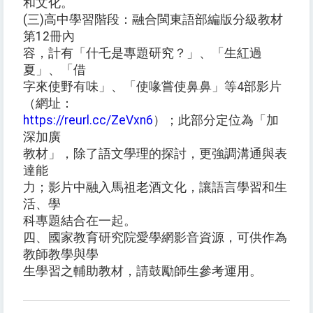
和文化。
(三)高中學習階段：融合閩東語部編版分級教材
第12冊內
容，計有「什乇是專題研究？」、「生紅過
夏」、「借
字來使野有味」、「使喙嘗使鼻鼻」等4部影片
（網址：
https://reurl.cc/ZeVxn6
）；此部分定位為「加
深加廣
教材」，除了語文學理的探討，更強調溝通與表
達能
力；影片中融入馬祖老酒文化，讓語言學習和生
活、學
科專題結合在一起。
四、國家教育研究院愛學網影音資源，可供作為
教師教學與學
生學習之輔助教材，請鼓勵師生參考運用。