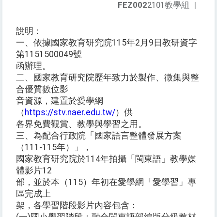
FEZ002
2101教學組
|
說明：
一、依據國家教育研究院115年2月9日教研資字
第1151500049號
函辦理。
二、國家教育研究院歷年致力於製作、徵集與整
合優質數位影
音資源，建置於愛學網
（
https://stv.naer.edu.tw/
）供
各界免費觀賞、教學與學習之用。
三、為配合行政院「國家語言整體發展方案
（111-115年）」，
國家教育研究院於114年拍攝「閩東語」教學媒
體影片12
部，並於本（115）年初在愛學網「愛學習」專
區完成上
架，各學習階段影片內容包含：