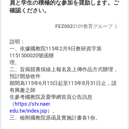
員と学生の積極的な参加を奨励します。ご
確認ください。
FEZ002
2101教育グループ
|
説明：
一、依據國教院115年2月9日教研資字第
1151500020號函辦
理。
二、旨揭競賽採線上報名及上傳作品方式辦理，
預計開放收件
期間為115年6月15日起至115年8月31日止，請
有興趣之師
生參考國教院及愛學網首頁公告訊息
（
https://stv.naer.
edu.tw/index.jsp
）。
三、檢附國教院原函及實施計畫各1份。