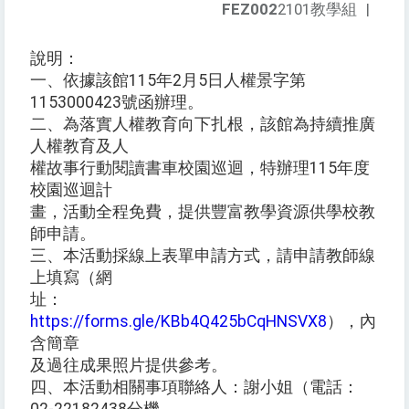
FEZ002
2101教學組
|
說明：
一、依據該館115年2月5日人權景字第
1153000423號函辦理。
二、為落實人權教育向下扎根，該館為持續推廣
人權教育及人
權故事行動閱讀書車校園巡迴，特辦理115年度
校園巡迴計
畫，活動全程免費，提供豐富教學資源供學校教
師申請。
三、本活動採線上表單申請方式，請申請教師線
上填寫（網
址：
https://forms.gle/KBb4Q425bCqHNSVX8
），內
含簡章
及過往成果照片提供參考。
四、本活動相關事項聯絡人：謝小姐（電話：