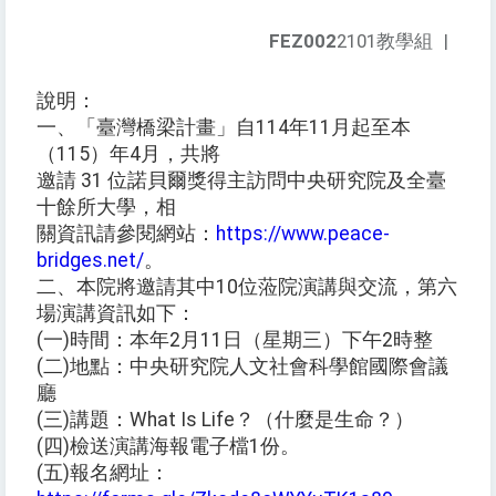
FEZ002
2101教學組
|
說明：
一、「臺灣橋梁計畫」自114年11月起至本
（115）年4月，共將
邀請 31 位諾貝爾獎得主訪問中央研究院及全臺
十餘所大學，相
關資訊請參閱網站：
https://www.peace-
bridges.net/
。
二、本院將邀請其中10位蒞院演講與交流，第六
場演講資訊如下：
(一)時間：本年2月11日（星期三）下午2時整
(二)地點：中央研究院人文社會科學館國際會議
廳
(三)講題：What Is Life？（什麼是生命？）
(四)檢送演講海報電子檔1份。
(五)報名網址：