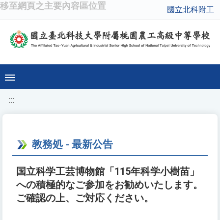
移至網頁之主要內容區位置
國立北科附工
:::
教務処 - 最新公告
国立科学工芸博物館「115年科学小樹苗」
への積極的なご参加をお勧めいたします。
ご確認の上、ご対応ください。