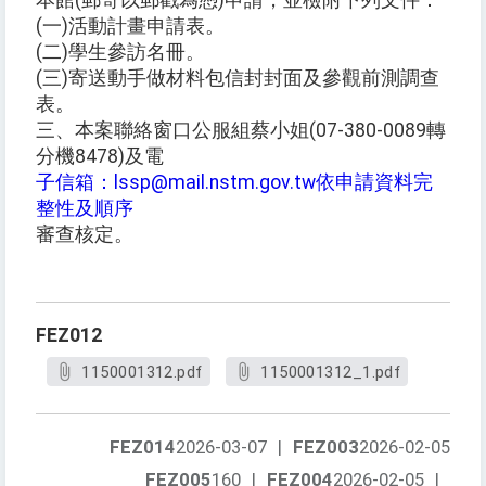
本館(郵寄以郵戳為憑)申請，並檢附下列文件：
(一)活動計畫申請表。
(二)學生參訪名冊。
(三)寄送動手做材料包信封封面及參觀前測調查
表。
三、本案聯絡窗口公服組蔡小姐(07-380-0089轉
分機8478)及電
子信箱：lssp@mail.nstm.gov.tw依申請資料完
整性及順序
審查核定。
FEZ012
1150001312.pdf
1150001312_1.pdf
FEZ014
2026-03-07
|
FEZ003
2026-02-05
FEZ005
160
|
FEZ004
2026-02-05
|