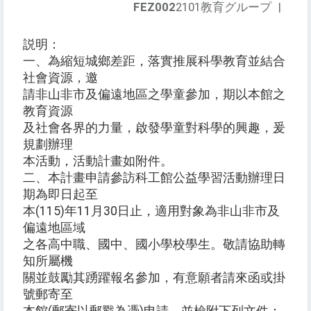
FEZ002
2101教育グループ
|
説明：
一、為縮短城鄉差距，落實推展科學教育並結合
社會資源，邀
請非山非市及偏遠地區之學童參加，期以本館之
教育資源
及社會各界的力量，啟發學童對科學的興趣，爰
規劃辦理
本活動，活動計畫如附件。
二、本計畫申請參訪科工館公益學習活動辦理日
期為即日起至
本(115)年11月30日止，適用對象為非山非市及
偏遠地區域
之各高中職、國中、國小學校學生。敬請協助轉
知所屬機
關並鼓勵其踴躍報名參加，有意願者請來函或掛
號郵寄至