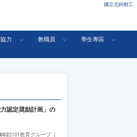
國立北科附工
協力
教職員
學生專區
能力認定奨励計画」の
002
2101教育グループ
|