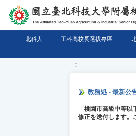
移至網頁之主要內容區位置
北科大
工科高校長選拔專區
:::
教務処 - 最新公
「桃園市高級中等以
修正を送付します。