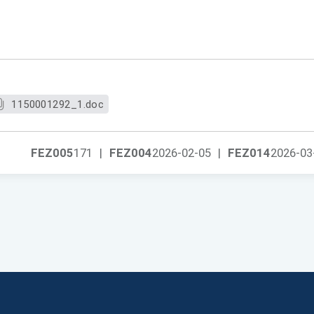
1150001292_1.doc
FEZ005
171
|
FEZ004
2026-02-05
|
FEZ014
2026-03