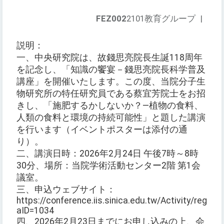
FEZ002
2101教育グループ
|
説明：
一、中央研究院は、故錢思亮院長生誕118周年
を記念し、「知識の饗宴－錢思亮院長科学普及
講座」を開催いたします。この度、当院分子生
物研究所の特任研究員である蔡宜芳院士をお招
きし、「施肥するかしないか？—植物の食料、
人類の食料と環境の持続可能性」と題した講演
を行います（イベントポスターは添付の通
り）。
二、講演日時：2026年2月24日 午後7時～8時
30分、場所：当院学術活動センター2階 第1会
議室。
三、申込ウェブサイト：
https://conference.iis.sinica.edu.tw/Activity/registe
aID=1034
四、2026年2月23日までにお申し込みの上、会