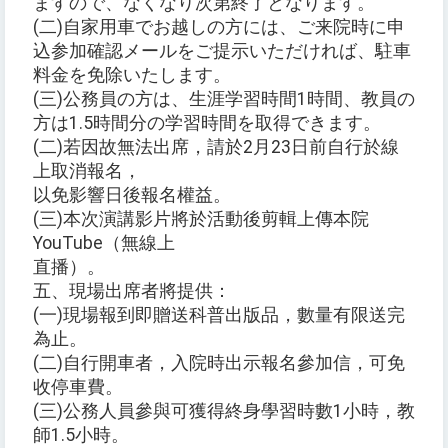
ますので、なくなり次第終了となります。
(二)自家用車でお越しの方には、ご来院時に申
込参加確認メールをご提示いただければ、駐車
料金を免除いたします。
(三)公務員の方は、生涯学習時間1時間、教員の
方は1.5時間分の学習時間を取得できます。
(二)若因故無法出席，請於2月23日前自行於線
上取消報名，
以免影響日後報名權益。
(三)本次演講影片將於活動後剪輯上傳本院
YouTube（無線上
直播）。
五、現場出席者將提供：
(一)現場報到即贈送科普出版品，數量有限送完
為止。
(二)自行開車者，入院時出示報名參加信，可免
收停車費。
(三)公務人員參與可獲得終身學習時數1小時，教
師1.5小時。