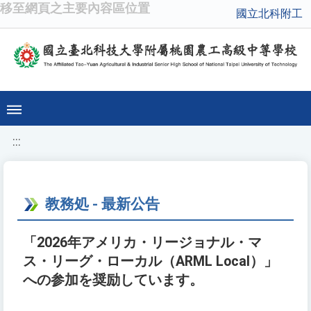
移至網頁之主要內容區位置
國立北科附工
:::
教務処 - 最新公告
「2026年アメリカ・リージョナル・マ
ス・リーグ・ローカル（ARML Local）」
への参加を奨励しています。