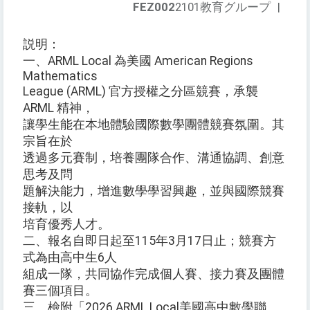
FEZ002
2101教育グループ
|
説明：
一、ARML Local 為美國 American Regions
Mathematics
League (ARML) 官方授權之分區競賽，承襲
ARML 精神，
讓學生能在本地體驗國際數學團體競賽氛圍。其
宗旨在於
透過多元賽制，培養團隊合作、溝通協調、創意
思考及問
題解決能力，增進數學學習興趣，並與國際競賽
接軌，以
培育優秀人才。
二、報名自即日起至115年3月17日止；競賽方
式為由高中生6人
組成一隊，共同協作完成個人賽、接力賽及團體
賽三個項目。
三、檢附「2026 ARML Local美國高中數學聯