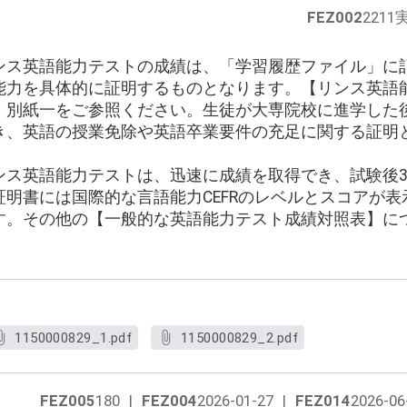
FEZ002
221
ンス英語能力テストの成績は、「学習履歴ファイル」に
能力を具体的に証明するものとなります。【リンス英語
、別紙一をご参照ください。生徒が大専院校に進学した
き、英語の授業免除や英語卒業要件の充足に関する証明
ンス英語能力テストは、迅速に成績を取得でき、試験後3
明書には国際的な言語能力CEFRのレベルとスコアが
す。その他の【一般的な英語能力テスト成績対照表】に
1150000829_1.pdf
1150000829_2.pdf
FEZ005
180
|
FEZ004
2026-01-27
|
FEZ014
2026-06