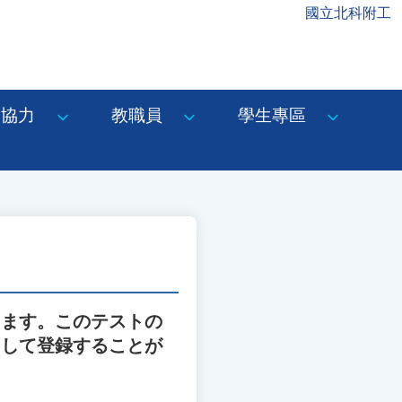
國立北科附工
協力
教職員
學生專區
します。このテストの
ドして登録することが