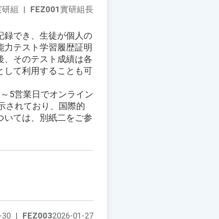
1実研組
|
FEZ001
實研組長
記録でき、生徒が個人の
能力テスト学習履歴証明
後、そのテスト成績は各
として利用することも可
～5営業日でオンライン
表示されており、国際的
ついては、別紙二をご参
-30
|
FEZ003
2026-01-27