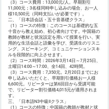
（3）コース費用：13,000元/人。早期割引
11,000元；3名様同時申し込みの場合、お一人
様10,500元（同時支払いが必要です）。
二、「日本語会話・五十音基礎クラス」
（1）コースの特徴：このコースは基礎的な五
十音から教え始め、初心者向けです。中国籍の
教師が教材と状況設定を用いて授業を行い、実
用的な生活会話と語彙を学び、受講生のリスニ
ング、スピーキング、コミュニケーションスキ
ルを段階的に向上させます。
（2）コース時間：2026年3月14日～7月25日、
土曜日14:00～17:00、全14回、42時間。
（3）コース費用：7,350元。2月20日までにお
申し込みいただくと、早期割引価格お一人様
6,600元。リピーターは第6回目から受講可能
で、リピーター割引価格4,015元が適用されま
す。
三、「日本語N3中級Ⅱクラス」
（1）コースの特徴：中国籍の教師が教材と状