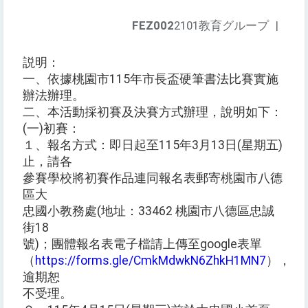
FEZ002
2101教育グループ
|
説明：
一、依據桃園市115年市長盃硬筆書法比賽實施
辦法辦理。
二、本活動採初賽及決賽方式辦理，說明如下：
(一)初賽：
１、報名方式：即日起至115年3月13日(星期五)
止，請各
參賽學校將初賽作品連同報名表郵寄桃園市八德
區大
忠國小教務處(地址：33462 桃園市八德區忠誠
街18
號)；團體報名表電子檔請上傳至google表單
（
https://forms.gle/CmkMdwkN6ZhkH1MN7
），
逾期恕
不受理。