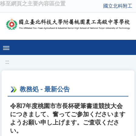
移至網頁之主要內容區位置
國立北科附工
:::
教務処 - 最新公告
令和7年度桃園市市長杯硬筆書道競技大会
につきまして、奮ってご参加くださいます
ようお願い申し上げます。ご査収くださ
い。