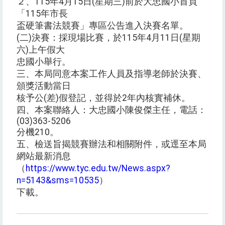
２、115年4月15日(星期三)前於大忠國小首頁
「115年市長
盃硬筆書法競賽」專區公告進入決賽名單。
(二)決賽：採現場比賽，於115年4月11日(星期
六)上午假大
忠國小舉行。
三、本局同意本案工作人員及指導老師於決賽、
頒獎活動當日
核予公(差)假登記，並得於2年內核實補休。
四、本案聯絡人：大忠國小陳俊傑主任，電話：
(03)363-5206
分機210。
五、檢送旨揭競賽辦法和相關附件，或逕至本局
網站最新消息
（
https://www.tyc.edu.tw/News.aspx?
n=5143&sms=10535
）
下載。