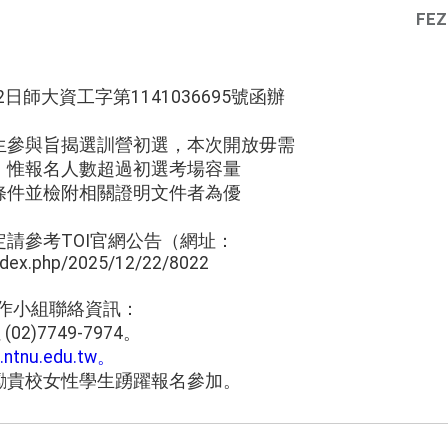
FEZ
2日師大資工字第1141036695號函辦
生參與旨揭選訓營初選，本次開放毋需
；惟報名人數超過初選考場容量
條件並檢附相關證明文件者為優
請參考TOI官網公告（網址：
index.php/2025/12/22/8022
畫工作小組聯絡資訊：
2)7749-7974。
tnu.edu.tw。
勵貴校女性學生踴躍報名參加。