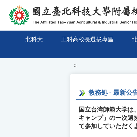
移至網頁之主要內容區位置
北科大
工科高校長選拔專區
:::
教務処 - 最新公
国立台湾師範大学は
キャンプ」の一次選
て参加していただく