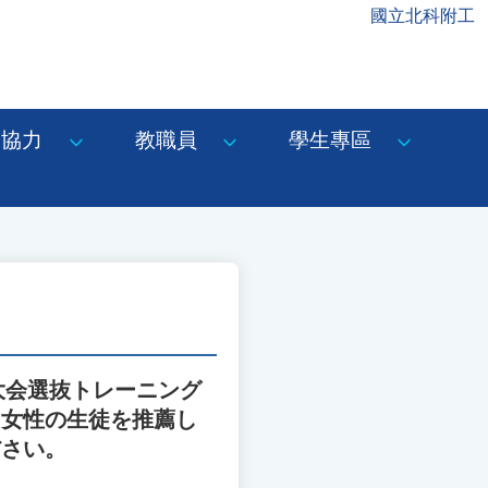
國立北科附工
協力
教職員
學生專區
大会選抜トレーニング
に女性の生徒を推薦し
ださい。