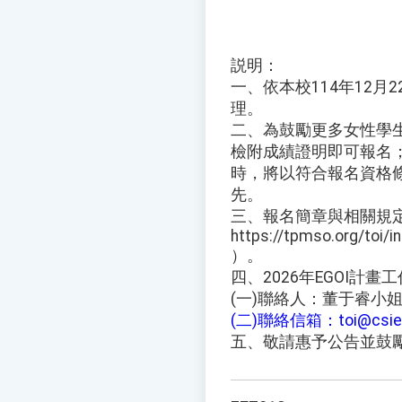
説明：
一、依本校114年12月2
理。
二、為鼓勵更多女性學
檢附成績證明即可報名
時，將以符合報名資格
先。
三、報名簡章與相關規定
https://tpmso.org/toi/
）。
四、2026年EGOI計
(一)聯絡人：董于睿小姐 (0
(二)聯絡信箱：toi@csie.n
五、敬請惠予公告並鼓