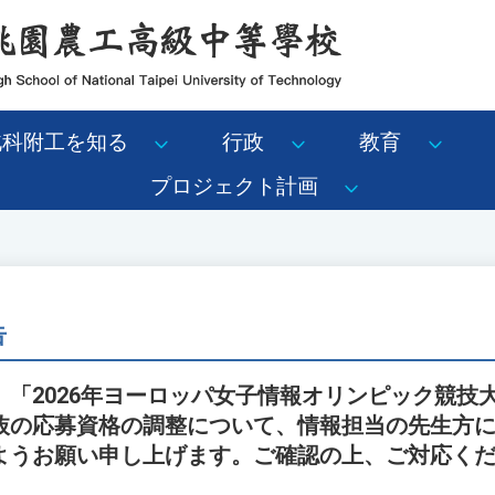
北科附工を知る
行政
教育
プロジェクト計画
告
、「2026年ヨーロッパ女子情報オリンピック競技
抜の応募資格の調整について、情報担当の先生方
ようお願い申し上げます。ご確認の上、ご対応く