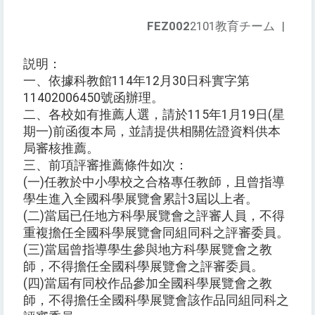
FEZ002
2101教育チーム
|
説明：
一、依據科教館114年12月30日科實字第
11402006450號函辦理。
二、各校如有推薦人選，請於115年1月19日(星
期一)前函復本局，並請提供相關佐證資料供本
局審核推薦。
三、前項評審推薦條件如次：
(一)任教於中小學校之合格專任教師，且曾指導
學生進入全國科學展覽會累計3屆以上者。
(二)當屆已任地方科學展覽會之評審人員，不得
重複擔任全國科學展覽會同組同科之評審委員。
(三)當屆曾指導學生參與地方科學展覽會之教
師，不得擔任全國科學展覽會之評審委員。
(四)當屆有同校作品參加全國科學展覽會之教
師，不得擔任全國科學展覽會該作品同組同科之