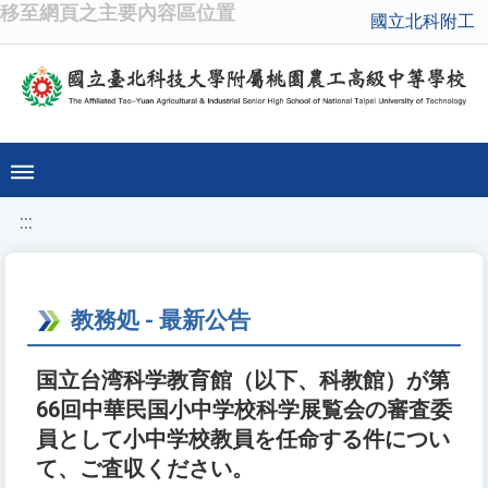
移至網頁之主要內容區位置
國立北科附工
:::
教務処 - 最新公告
国立台湾科学教育館（以下、科教館）が第
66回中華民国小中学校科学展覧会の審査委
員として小中学校教員を任命する件につい
て、ご査収ください。