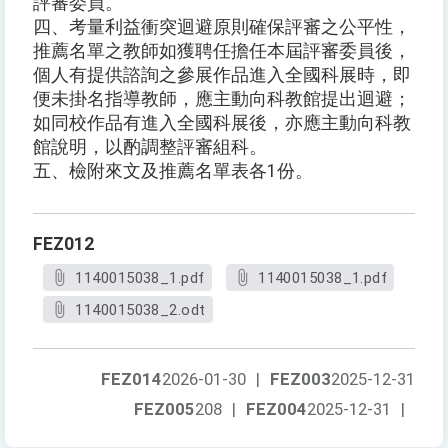
評審委員。
四、考量利益衝突迴避原則確保評審之公平性，
推薦名單之教師如獲聘任擔任本屆評審委員後，
個人有提供諮詢之參展作品進入全國科展時，即
便未掛名指導教師，應主動向科教館提出迴避；
如同校作品有進入全國科展後，亦應主動向科教
館說明，以酌調整評審組科。
五、檢附來文及推薦名單表各1份。
FEZ012
1140015038_1.pdf
1140015038_1.pdf
1140015038_2.odt
FEZ014
2026-01-30
|
FEZ003
2025-12-31
FEZ005
208
|
FEZ004
2025-12-31
|