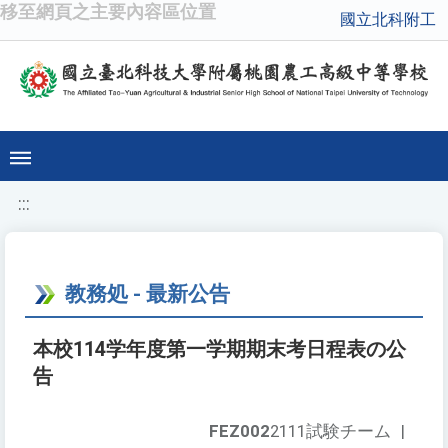
移至網頁之主要內容區位置
國立北科附工
:::
教務処 - 最新公告
本校114学年度第一学期期末考日程表の公
告
FEZ002
2111試験チーム
|