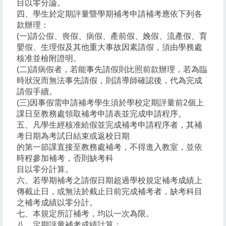
目以零分論。
四、學生於定期評量暨學期補考申請補考應依下列各
款辦理：
(一)請公假、喪假、病假、產前假、娩假、流產假、育
嬰假、生理假及其他重大事故因素請假，須由學務處
核准並檢附證明。
(二)請病假者，若能事先請假則比照前款辦理，若為臨
時狀況而無法事先請假，則請導師確認後，代為完成
請假手續。
(三)因事假需申請補考學生須於學校定期評量前2個上
課日至教務處領取補考申請表並完成申請程序。
五、凡學生經核准給假並完成補考申請程序者，其補
考日期為考試日結束或返校日期
的第一節課直接至教務處補考，不得進入教室，並依
時程參加補考，否則缺考科
目以零分計算。
六、若學期補考之請假日期超過學校規定補考成績上
傳截止日，或無法於截止日前完成補考者，缺考科目
之補考成績以零分計。
七、本規定所訂補考，均以一次為限。
八、定期評量補考成績計算：