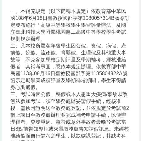
一、本補充規定（以下簡稱本規定）依教育部中華民
國108年6月18日臺教授國部字第1080057314B號令訂
定發布施行「高級中等學校學生學習評量辦法」及國
立臺北科技大學附屬桃園農工高級中等學校學生考試
規則規定辦理。
二、凡本校所屬各年級學生因公假、喪假、病假、產
前假、娩假、流產假、育嬰假、生理假及其他重大事
故等，不克參加學校定期評量及學期補考，經核准給
假者，其補考事宜，悉依本規定辦理。依教育部中華
民國113年08月16日臺教授國部字第1135804922A號
函示定期學業成績評量及學期補考期間，學生不得請
身心調適假。
三、考試時因公假、喪假或本人患重大疾病/事故以致
無法參加考試，須至學務處辦妥請假手續，經核准
後，需檢附證明送至教務處登記，並依規定於考試前2
個上課日至教務處辦理並完成補考申請手續，以便辦
理補考。突發重病、急診或意外事故者最晚於考試當
日8點前告知導師或來電教務處告知請假訊息。未經核
准給假而自行缺考之學生，以缺曠課登記，其缺考科