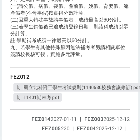
(一)請公假、病假、喪假、產前假、娩假、育嬰假、流
產假者(不含事假)按實得分數計算。
(二)因重大特殊事故請事假者，成績最高以60分計。
(三)若學生銷假後已逾成績登錄日期，則該科成績以零
分計算。
註:學期補考成績一律最高以60分計。
九、若學生有其他特殊原因無法補考者另請相關單位
簽請校長核可後，實施多元評量。
FEZ012
國立北科附工學生考試規則(1140630校務會議修訂).pd
11401期末考.pdf
FEZ014
2027-01-11
|
FEZ003
2025-12-12
FEZ005
230
|
FEZ004
2025-12-12
|