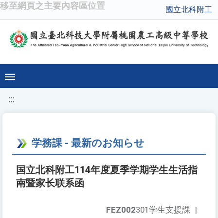
移至網頁之主要內容區位置
國立北科附工
:::
学務課 - 最新のお知らせ
国立北科附工114年度夏季学期学生生活指
南暨家长联系函
FEZ002
301学生支援課
|