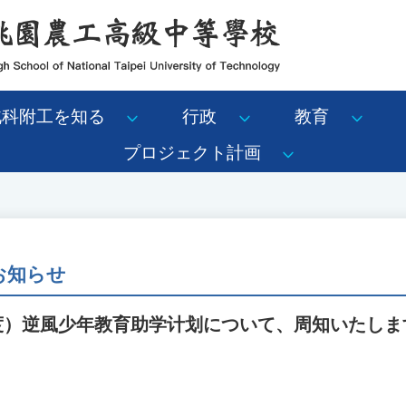
北科附工を知る
行政
教育
プロジェクト計画
のお知らせ
年度）逆風少年教育助学计划について、周知いたし