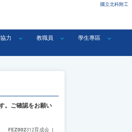
國立北科附工
協力
教職員
學生專區
ます。ご確認をお願い
FEZ002
312育成会
|