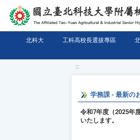
移至網頁之主要內容區位置
北科大
工科高校長選拔專區
:::
学務課 - 最新
令和7年度（2025
いたします。