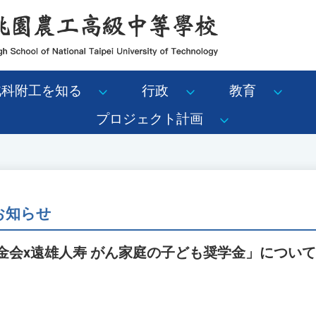
北科附工を知る
行政
教育
プロジェクト計画
のお知らせ
基金会x遠雄人寿 がん家庭の子ども奨学金」につい