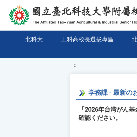
移至網頁之主要內容區位置
北科大
工科高校長選拔專區
:::
学務課 - 最新
「2026年台湾がん
確認ください。