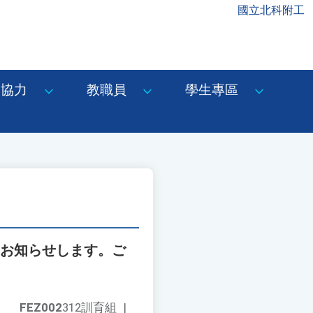
國立北科附工
協力
教職員
學生專區
てお知らせします。ご
FEZ002
312訓育組
|