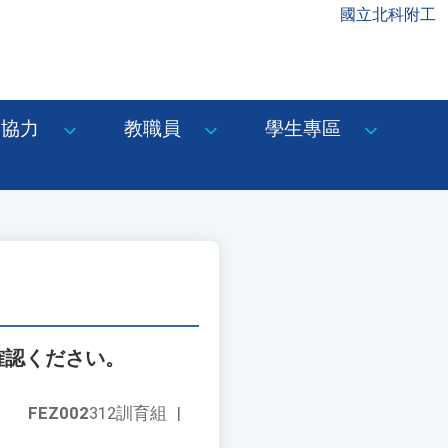
國立北科附工
協力
教職員
學生專區
確認ください。
FEZ002
312訓育組
|