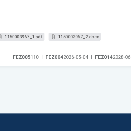
1150003967_1.pdf
1150003967_2.docx
FEZ005
110
|
FEZ004
2026-05-04
|
FEZ014
2028-06