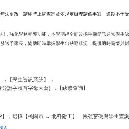
將無法更改，
請即時上網查詢並依規定辦理請假事宜，逾期不予
效能，強化學務輔導功能，本學期起全面改採手機簡訊通知學生
期發送予家長，協助即時掌握學生出缺勤狀況，提供適時關懷與
】→【學生資訊系統】→
(身分證字號首字母大寫) →【缺曠查詢】
P】，選擇【桃園市 → 北科附工】，帳號密碼與學生查
48lA