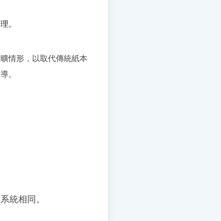
受理。
缺曠情形，以取代傳統紙本
輔導。
詢系統相同。