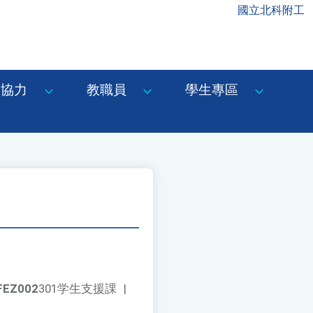
國立北科附工
協力
教職員
學生專區
FEZ002
301学生支援課
|