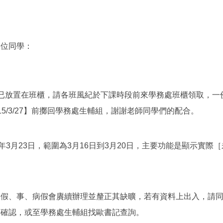
各位同學：
已放置在班櫃，請各班風紀於下課時段前來學務處班櫃領取，一
5/3/27】前擲回學務處生輔組，謝謝老師同學們的配合。
年3月23日，範圍為3月16日到3月20日，主要功能是顯示實
公假、事、病假會賡續辦理並釐正其缺曠，若有資料上出入，請
師確認，或至學務處生輔組找歐書記查詢。