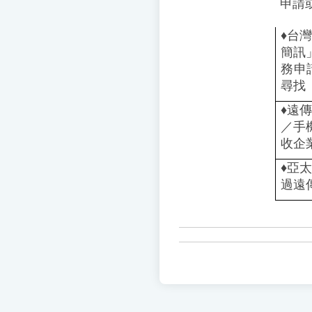
申請或
♦️
台灣
簡訊
務申
尋找
♦️
遠傳
／手
收企
♦️️
亞太
過遠