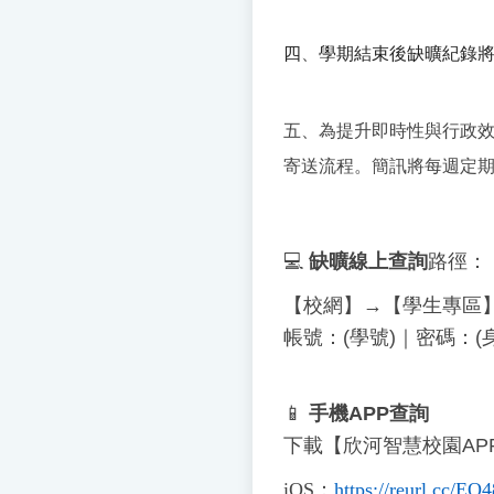
四
、
學期結束後缺曠紀錄
五、為提升即時性與行政
寄送流程。簡訊將每週定
💻
缺曠線上查詢
路徑：
【校網】→【學生專區
帳號：(學號)｜密碼：
📱
手機APP查詢
下載【欣河智慧校園AP
iOS
：
https://reurl.cc/EQ