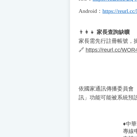
Android
：
https://reurl.
👨
👩
👧
家長查詢缺曠
家長需先行註冊帳號，
🔗
https://reurl.cc/WOR
依國家通訊傳播委員會
訊」功能可能被系統預
♦️
中華
專線