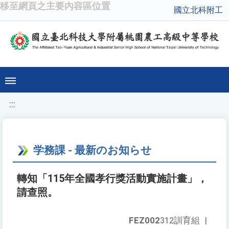
移至網頁之主要內容區位置
國立北科附工
:::
学務課 - 最新のお知らせ
轉知「115年全國孝行獎活動實施計畫」，
請查照。
FEZ002
312訓育組
|