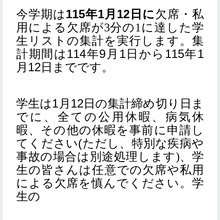
115
1
12
今学期は
年
月
日に
欠席・私
用による欠席が3分の1に達した学
生リストの集計を実行します。集
114
9
1
115
1
計期間は
年
月
日から
年
12
月
日までです。
1
12
学生は
月
日の集計締め切り日ま
でに、全ての公用休暇、病気休
暇、その他の休暇を事前に申請し
(ただし、特別な疾病や
てください
事故の場合は別途処理します
、学
)
生の皆さんは任意での欠席や私用
による欠席を慎んでください。
学
生の