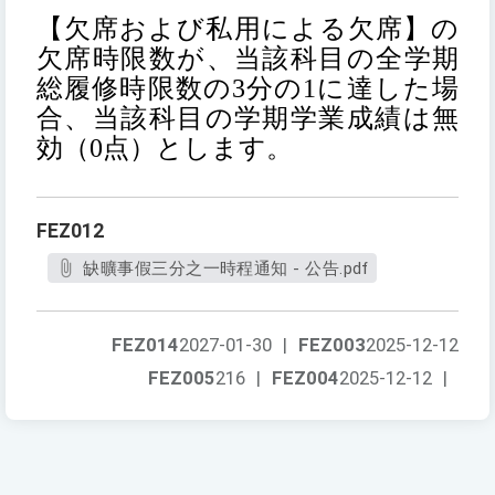
【欠席および私用による欠席】
の
欠席時限数が、当該科目の全学期
総履修時限数の3分の1に達した場
合、当該科目の学期学業成績は無
効（0点）とします。
FEZ012
缺曠事假三分之一時程通知 - 公告.pdf
FEZ014
2027-01-30
|
FEZ003
2025-12-12
FEZ005
216
|
FEZ004
2025-12-12
|