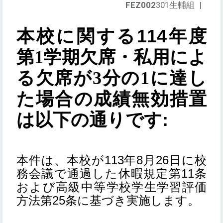
FEZ002
301生輔組
|
114
本校に関する
年度
第1学期欠席・私用によ
る欠席が3分の1に達し
た場合の成績無効措置
:
は以下の通りです
113
8
26
本件は、本校が
年
月
日に校
11
務会議で通過した休暇規定第
条
および高級中等学校学生学習評価
25
方法第
条に基づき実施します。