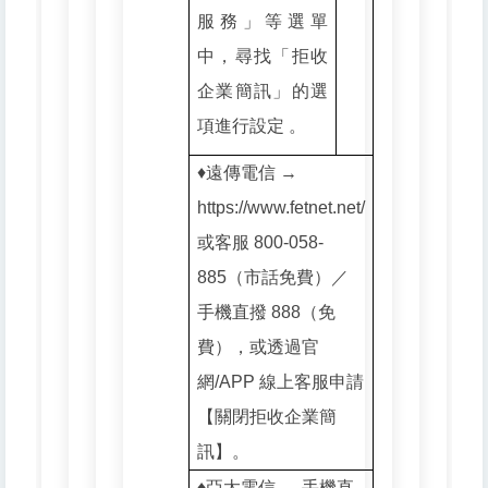
服務」等選單
中，尋找「拒收
企業簡訊」的選
項進行設定 。
♦️遠傳電信 →
https://www.fetnet.net/
或客服 800-058-
885（市話免費）／
手機直撥 888（免
費），或透過官
網/APP 線上客服申請
【關閉拒收企業簡
訊】。
♦️亞太電信 → 手機直