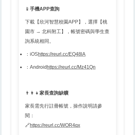
📱
手機APP查詢
下載【欣河智慧校園APP】，選擇【桃
園市 → 北科附工】，帳號密碼與學生查
詢系統相同。
：
iOS
https://reurl.cc/EQ48lA
：
Android
https://reurl.cc/Mz41Qn
👨👩👧
家長查詢缺曠
家長需先行註冊帳號，操作說明請參
閱：
🔗
https://reurl.cc/WOR4qx