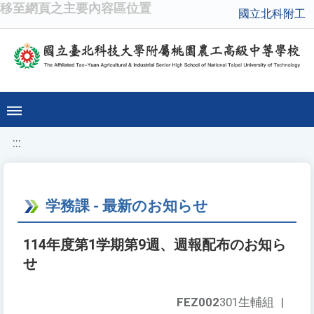
移至網頁之主要內容區位置
國立北科附工
:::
学務課 - 最新のお知らせ
114年度第1学期第9週、週報配布のお知ら
せ
FEZ002
301生輔組
|