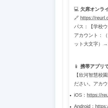
💻
欠席オンラ
🔗
https://reur
パス：【学校ウ
アカウント：（
ット大文字）→
📱
携帯アプリ
【欣河智慧校園
ださい。アカウ
iOS
：
https://re
Android
：
https