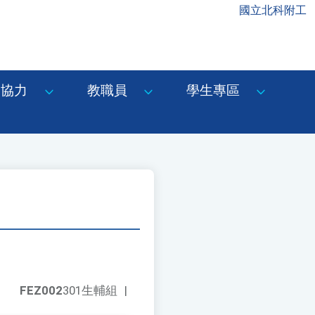
國立北科附工
協力
教職員
學生專區
FEZ002
301生輔組
|