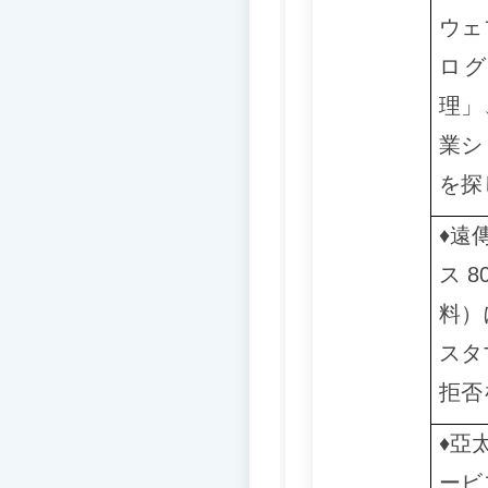
ウェ
ロ
理」
業シ
を探
♦️
遠
ス 
料）
スタ
拒否
♦️️
亞
ービ