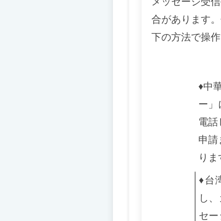
メッセージ受信
合があります。
下の方法で操作
♦️
中
ー」
電話
申請
りま
♦️
台
し、
セー