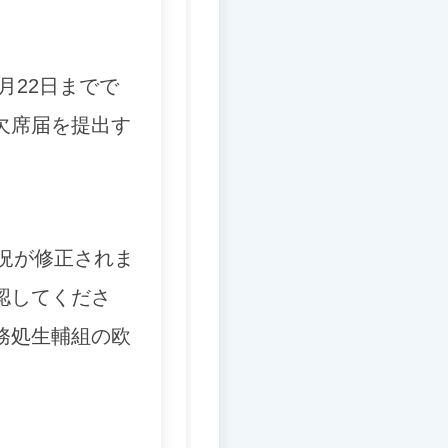
1月22日までで
欠席届を提出す
状況が修正されま
認してくださ
務処生輔組の欧