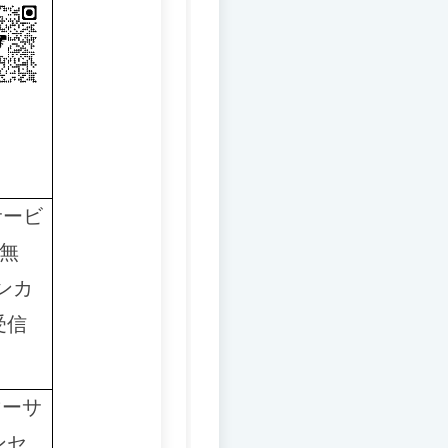
サービ
（無
ンカ
受信
マーサ
ンセ