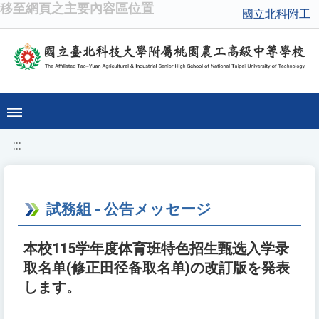
移至網頁之主要內容區位置
國立北科附工
:::
試務組 - 公告メッセージ
本校115学年度体育班特色招生甄选入学录
取名单(修正田径备取名单)の改訂版を発表
します。