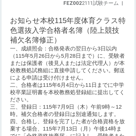
FEZ002
2111試験チーム
|
お知らせ本校115年度体育クラス特
色選抜入学合格者名簿（
陸上競技
補欠名簿修正
）
一、成績照会：合格発表の翌日から3日以内
（115年5月26日から5月28日まで）に、受験者
または保護者（後見人または法定代理人）が本
校教務処試務組に直接申請してください。郵送
による申請は受け付けません。
二、合格者は115年6月4日から11日までに中学
校卒業証明書を本校教務処登録組に提出してく
ださい。
三、登録日：115年7月9日（木）午前9時～12
時。補欠合格者の登録日は別途通知します。
四、合格し、登録を完了した者が合格資格を放
棄する場合、115年7月13日（月）午後14時ま