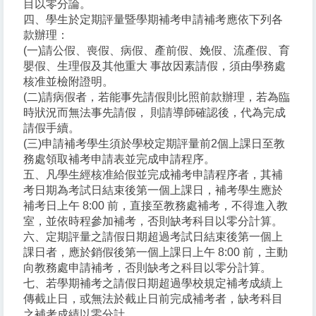
目以零分論。
四、學生於定期評量暨學期補考申請補考應依下列各
款辦理：
(一)請公假、喪假、病假、產前假、娩假、流產假、育
嬰假、生理假及其他重大 事故因素請假，須由學務處
核准並檢附證明。
(二)請病假者，若能事先請假則比照前款辦理，若為臨
時狀況而無法事先請假， 則請導師確認後，代為完成
請假手續。
(三)申請補考學生須於學校定期評量前2個上課日至教
務處領取補考申請表並完成申請程序。
五、凡學生經核准給假並完成補考申請程序者，其補
考日期為考試日結束後第一個上課日，補考學生應於
補考日上午 8:00 前，直接至教務處補考，不得進入教
室，並依時程參加補考，否則缺考科目以零分計算。
六、定期評量之請假日期超過考試日結束後第一個上
課日者，應於銷假後第一個上課日上午 8:00 前，主動
向教務處申請補考，否則缺考之科目以零分計算。
七、若學期補考之請假日期超過學校規定補考成績上
傳截止日，或無法於截止日前完成補考者，缺考科目
之補考成績以零分計。