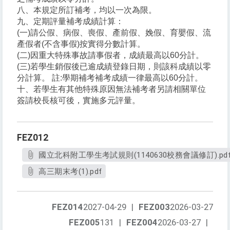
八、本規定所訂補考，均以一次為限。
九、定期評量補考成績計算：
(一)請公假、病假、喪假、產前假、娩假、育嬰假、流
產假者(不含事假)按實得分數計算。
(二)因重大特殊事故請事假者，成績最高以60分計。
(三)若學生銷假後已逾成績登錄日期，則該科成績以零
分計算。 註:學期補考補考成績一律最高以60分計。
十、若學生有其他特殊原因無法補考者另請相關單位
簽請校長核可後，實施多元評量。
FEZ012
國立北科附工學生考試規則(1140630校務會議修訂).pd
高三期末考(1).pdf
FEZ014
2027-04-29
|
FEZ003
2026-03-27
FEZ005
131
|
FEZ004
2026-03-27
|