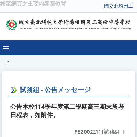
移至網頁之主要內容區位置
國立北科附工
:::
試務組 - 公告メッセージ
公告本校114學年度第二學期高三期末段考
日程表，如附件。
FEZ002
2111試務組
|