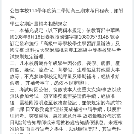
公告本校114學年度第二學期高三期末考日程表，如附
件。
學生定期評量補考相關規定
一、本補充規定（以下簡稱本規定）依教育部中華民
國108年6月18日臺教授國部字第1080057314B 號令
訂定發布施行「高級中等學校學生學習評量辦法」及
國立臺 北科技大學附屬桃園農工高級中等學校學生考
試規則規定辦理。
二、凡本校所屬各年級學生因公假、喪假、病假、產
前假、娩假、流產假、育嬰假、生理假及其他重大事
故等，不克參加學校定期評量及學期補考，經核准給
假者， 其補考事宜，悉依本規定辦理。
三、考試時因公假、喪假或本人患重大疾病/事故以致
無法參加考試，須至學務處辦妥請假手續，經核准
後，需檢附證明送至教務處登記，並依規定於考試前2
個上課 日至教務處辦理並完成補考申請手續，以便辦
理補考。突發重病、急診或意外事 故者最晚於考試當
日8點前告知導師或來電教務處告知請假訊息。未經核
准給假 而自行缺考之學生，以缺曠課登記，其缺考科