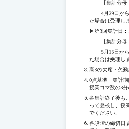
【集計分母
4
月
29
日か
た場合は受理し
▶
第3回集計日：
【集計分母
5
月
15
日か
た場合は受理し
高3の欠席・欠
0点基準：集計
授業コマ数の3
各集計終了後も
って登校し、授
でください。
各段階の締切日