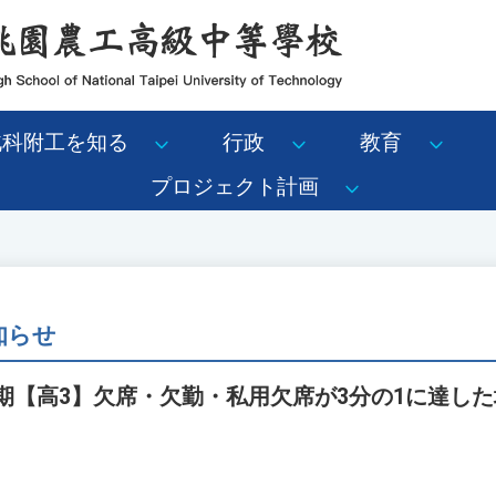
北科附工を知る
行政
教育
プロジェクト計画
知らせ
学期【高3】欠席・欠勤・私用欠席が3分の1に達し