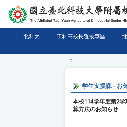
移至網頁之主要內容區位置
北科大
工科高校長選拔專區
:::
学生支援課 - お
本校114学年度第2
算方法のお知らせ