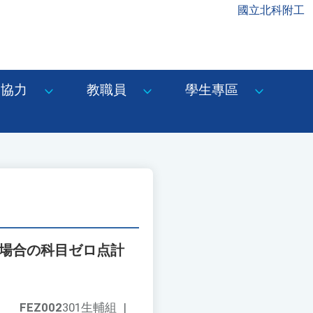
國立北科附工
協力
教職員
學生專區
た場合の科目ゼロ点計
FEZ002
301生輔組
|