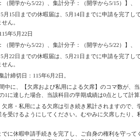
：
（
開学から
5/22）
、集計分子：
（
開学から
5/15）
】、
ら
5
月
15
日までの休暇届は、
5
月
14
日までに申請を完了し
ません。
115
年
5
月
22
日
：
（
開学から
5/22）
、集計分子：
（
開学から
5/22）
】、
ら
5
月
22
日までの休暇届は、
5
月
21
日までに申請を完了し
ません。
勤集計締切日：
115
年
6
月
2
日。
期間中に、【欠席および私用による欠席】のコマ数が、
分の1に達した場合、当該科目の学期成績は0点として計
、欠席・私用による欠席は引き続き累計されますので、
業を受けるようにしてください。むやみに欠席したり、
までに休暇申請手続きを完了し、ご自身の権利を守って