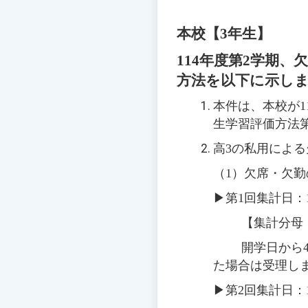
本校【3年生】
114
年度第2学期、
方法を以下に示し
本件は、本校が
1
生学習評価方法
高3の私用による
（1）欠席・欠勤
▶
第1回集計日：
【集計分母
開学日から
た場合は受理し
▶
第2回集計日：