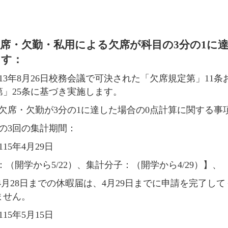
欠席・欠勤・私用による欠席が科目の3分の1に
ます
：
13
年
8
月
26
日校務会議で可決された「欠席規定第」
11
条
第」
25
条に基づき実施します。
欠席・欠勤が3分の1に達した場合の0点計算に関する事
の3回の集計期間：
115
年
4
月
29
日
：
（
開学から
5/22）
、集計分子：
（
開学から
4/29）
】、
4
月
28
日までの休暇届は、
4
月
29
日までに申請を完了して
ません。
115
年
5
月
15
日