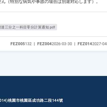
せん（特別な病気や事故の場合は別途対応します）。
事假達三分之一科目零分計算通知.pdf
FEZ005
132
|
FEZ004
2026-03-30
|
FEZ014
2027-04
30014)桃園市桃園區成功路二段144號