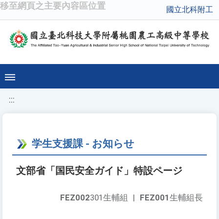
移至網頁之主要內容區位置
國立北科附工
:::
学生支援課 - お知らせ
文部省「国民安全ガイド」特設ページ
FEZ002
301生輔組
|
FEZ001
生輔組長