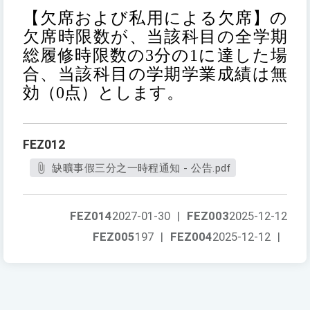
【欠席および私用による欠席】
の
欠席時限数が、当該科目の全学期
総履修時限数の3分の1に達した場
合、当該科目の学期学業成績は無
効（0点）とします。
FEZ012
缺曠事假三分之一時程通知 - 公告.pdf
FEZ014
2027-01-30
|
FEZ003
2025-12-12
FEZ005
197
|
FEZ004
2025-12-12
|