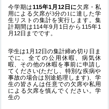
115
1
12
今学期は
年
月
日に
欠席・私
用による欠席が3分の1に達した学
生リストの集計を実行します。集
114
9
1
115
1
計期間は
年
月
日から
年
12
月
日までです。
1
12
学生は
月
日の集計締め切り日ま
でに、全ての公用休暇、病気休
暇、その他の休暇を事前に申請し
(ただし、特別な疾病や
てください
事故の場合は別途処理します
、学
)
生の皆さんは任意での欠席や私用
による欠席を慎んでください。
学
生の