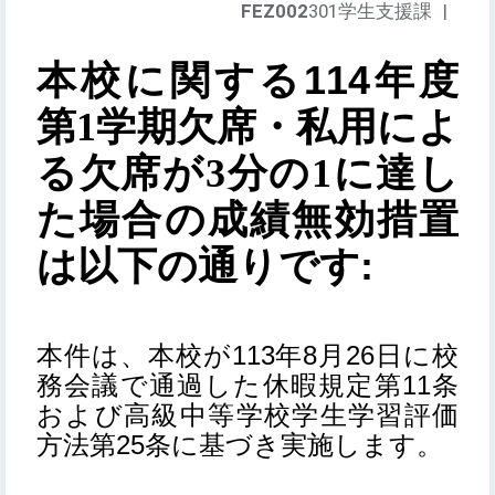
FEZ002
301学生支援課
|
114
本校に関する
年度
第1学期欠席・私用によ
る欠席が3分の1に達し
た場合の成績無効措置
:
は以下の通りです
113
8
26
本件は、本校が
年
月
日に校
11
務会議で通過した休暇規定第
条
および高級中等学校学生学習評価
25
方法第
条に基づき実施します。