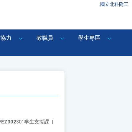
國立北科附工
協力
教職員
學生專區
FEZ002
301学生支援課
|