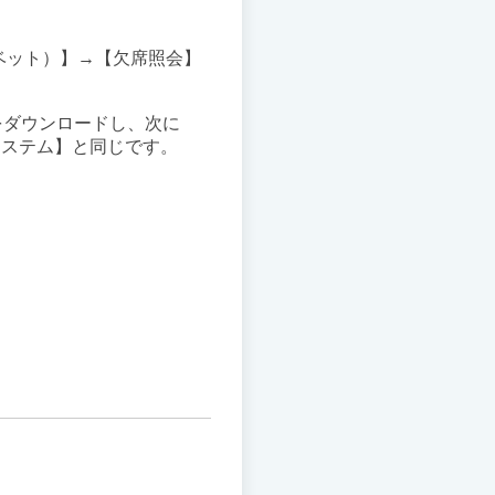
ベット）】→【
欠席照会】
をダウンロードし、次に
システム】と同じです。