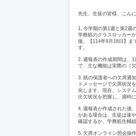
先生、生徒の皆様、こん
1. 今学期の第1週と第
学務処のクラスロッカーか
後、【114年9月18日】
ま
す。
2. 週報表の作成期間は、1
で、主な機能は実際の［
3. 紙の保護者への欠席
トメッセージで欠席状況
化します。現在、システ
出欠状況を把握し、適時
4. 週報表が作成された後
がある場合は、
生徒は速
確認するか、
学務処生輔
5. 欠席オンライン照会