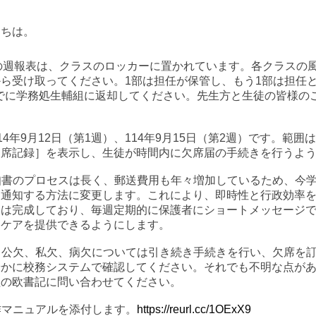
にちは。
2週の週報表は、クラスのロッカーに置かれています。
各クラスの
ら受け取ってください。1部は担任が保管し、
もう1部は担任
でに学務処生輔組に返却してください。先生方と生徒の皆様の
14年9月12日（第1週）、114年9月15日（第2週）です。
範囲は
欠席記録］を表示し、生徒が時間内に欠席届の手続きを行うよ
通知書のプロセスは長く、郵送費用も年々増加しているため、今
を通知する方法に変更します。これにより、即時性と行政効率
ムは完成しており、毎週定期的に保護者にショートメッセージ
にケアを提供できるようにします。
、公欠、私欠、
病欠については引き続き手続きを行い、欠席を
やかに校務システムで確認してください。それでも不明な点が
組の欧書記に問い合わせてください。
操作マニュアルを添付します。
https://reurl.cc/1OExX9