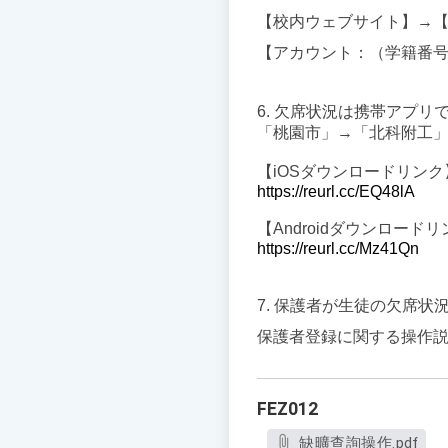
【校内ウェブサイト】→
【アカウント：（学籍番号
6. 欠席状況は携帯アプ
「桃園市」→「北科附工
【iOSダウンロードリンク
https://reurl.cc/EQ48lA
【Androidダウンロード
https://reurl.cc/Mz41Qn
7. 保護者が生徒の欠席
保護者登録に関する操作
FEZ012
缺曠查詢操作.pdf