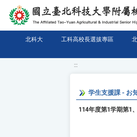
移至網頁之主要內容區位置
北科大
工科高校長選拔專區
:::
学生支援課 - お
114年度第1学期第