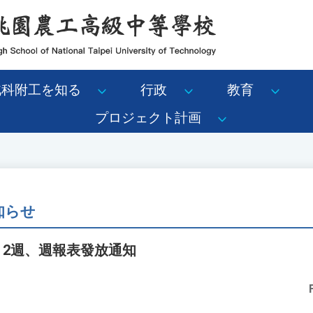
北科附工を知る
行政
教育
プロジェクト計画
知らせ
1、2週、週報表發放通知