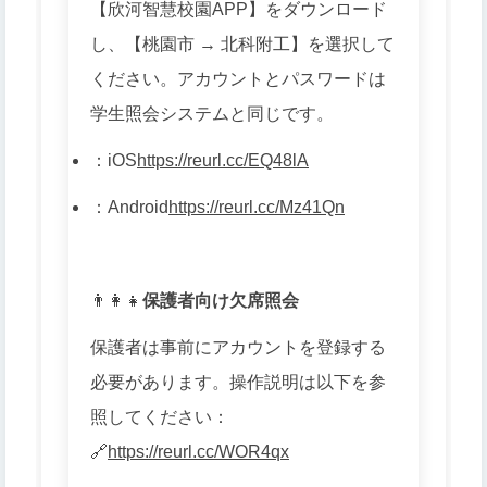
【欣河智慧校園APP】をダウンロード
し、【桃園市 → 北科附工】を選択して
ください。アカウントとパスワードは
学生照会システムと同じです。
：
iOS
https://reurl.cc/EQ48lA
：
Android
https://reurl.cc/Mz41Qn
👨👩👧
保護者向け欠席照会
保護者は事前にアカウントを登録する
必要があります。操作説明は以下を参
照してください：
🔗
https://reurl.cc/WOR4qx